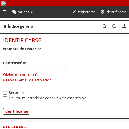
PeruVoley.com
mChat
Registrarse
Identificarse
B
B
Índice general
u
u
IDENTIFICARSE
s
s
Nombre de Usuario:
c
c
a
a
Contraseña:
r
r
Olvidé mi contraseña
Reenviar email de activación
Recordar
Ocultar mi estado de conexión en esta sesión
REGISTRARSE