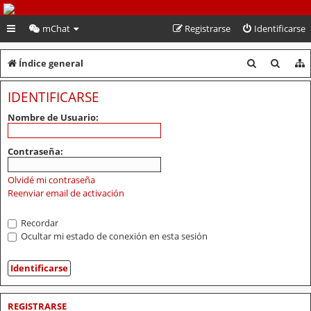
PeruVoley.com
mChat
Registrarse
Identificarse
B
B
Índice general
u
u
IDENTIFICARSE
s
s
Nombre de Usuario:
c
c
a
a
Contraseña:
r
r
Olvidé mi contraseña
Reenviar email de activación
Recordar
Ocultar mi estado de conexión en esta sesión
REGISTRARSE