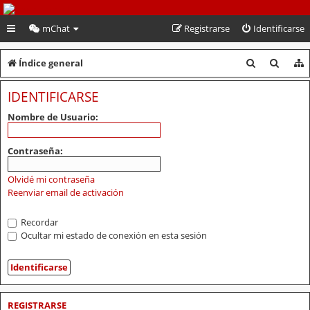
PeruVoley.com
mChat
Registrarse
Identificarse
B
B
Índice general
u
u
IDENTIFICARSE
s
s
Nombre de Usuario:
c
c
a
a
Contraseña:
r
r
Olvidé mi contraseña
Reenviar email de activación
Recordar
Ocultar mi estado de conexión en esta sesión
REGISTRARSE