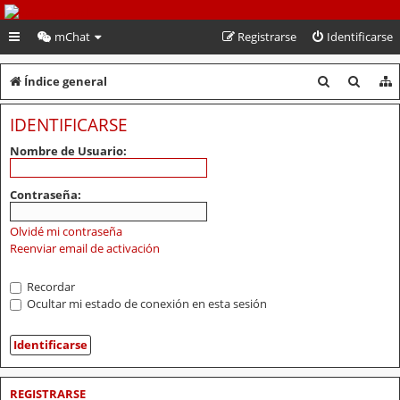
PeruVoley.com
mChat
Registrarse
Identificarse
B
B
Índice general
u
u
IDENTIFICARSE
s
s
Nombre de Usuario:
c
c
a
a
Contraseña:
r
r
Olvidé mi contraseña
Reenviar email de activación
Recordar
Ocultar mi estado de conexión en esta sesión
REGISTRARSE