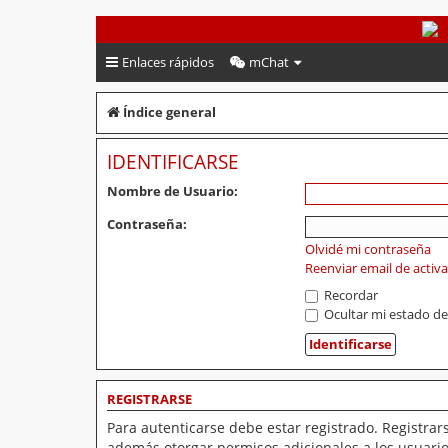
PeruVoley.com
Enlaces rápidos
mChat
Índice general
IDENTIFICARSE
Nombre de Usuario:
Contraseña:
Olvidé mi contraseña
Reenviar email de activ
Recordar
Ocultar mi estado de
REGISTRARSE
Para autenticarse debe estar registrado. Registrar
además otorgar permisos adicionales a los usuarios