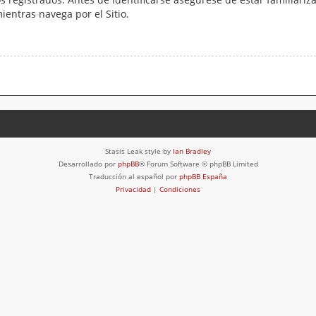
mientras navega por el Sitio.
Stasis Leak style by
Ian Bradley
Desarrollado por
phpBB
® Forum Software © phpBB Limited
Traducción al español por
phpBB España
Privacidad
|
Condiciones