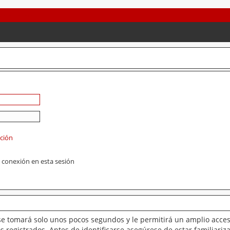
ación
 conexión en esta sesión
se tomará solo unos pocos segundos y le permitirá un amplio acces
 registrados. Antes de identificarse asegúrese de estar familiariz