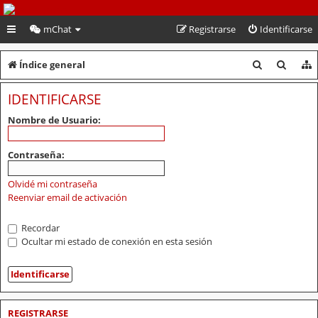
PeruVoley.com
mChat
Registrarse
Identificarse
B
B
Índice general
u
u
IDENTIFICARSE
s
s
Nombre de Usuario:
c
c
a
a
Contraseña:
r
r
Olvidé mi contraseña
Reenviar email de activación
Recordar
Ocultar mi estado de conexión en esta sesión
REGISTRARSE