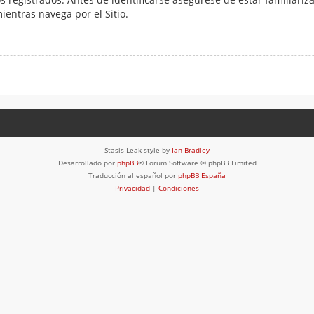
mientras navega por el Sitio.
Stasis Leak style by
Ian Bradley
Desarrollado por
phpBB
® Forum Software © phpBB Limited
Traducción al español por
phpBB España
Privacidad
|
Condiciones