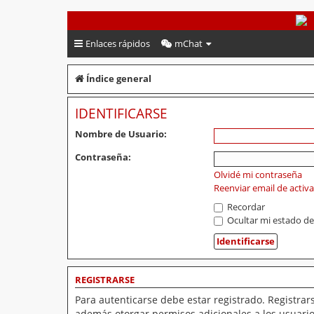
PeruVoley.com
Enlaces rápidos
mChat
Índice general
IDENTIFICARSE
Nombre de Usuario:
Contraseña:
Olvidé mi contraseña
Reenviar email de activ
Recordar
Ocultar mi estado de
REGISTRARSE
Para autenticarse debe estar registrado. Registrar
además otorgar permisos adicionales a los usuarios