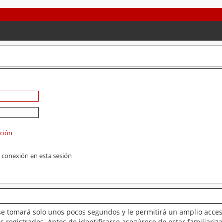
ación
 conexión en esta sesión
se tomará solo unos pocos segundos y le permitirá un amplio acces
 registrados. Antes de identificarse asegúrese de estar familiariz