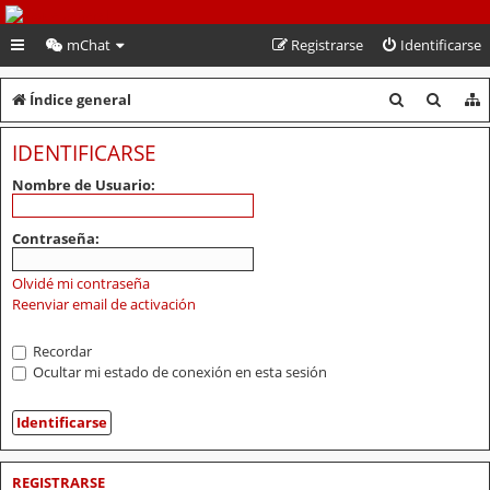
PeruVoley.com
mChat
Registrarse
Identificarse
B
B
Índice general
u
u
IDENTIFICARSE
s
s
Nombre de Usuario:
c
c
a
a
Contraseña:
r
r
Olvidé mi contraseña
Reenviar email de activación
Recordar
Ocultar mi estado de conexión en esta sesión
REGISTRARSE