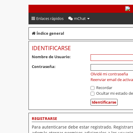
PeruVoley.com
Enlaces rápidos
mChat
Índice general
IDENTIFICARSE
Nombre de Usuario:
Contraseña:
Olvidé mi contraseña
Reenviar email de activ
Recordar
Ocultar mi estado de
REGISTRARSE
Para autenticarse debe estar registrado. Registrar
además otorgar permisos adicionales a los usuarios