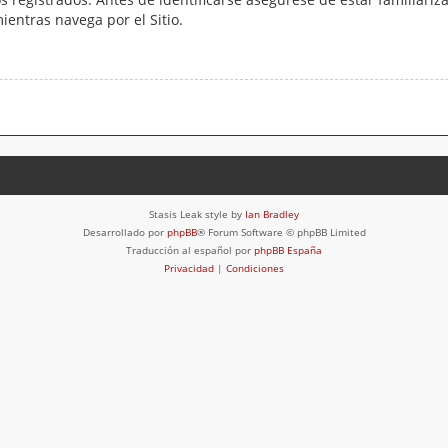
mientras navega por el Sitio.
Stasis Leak style by
Ian Bradley
Desarrollado por
phpBB
® Forum Software © phpBB Limited
Traducción al español por
phpBB España
Privacidad
|
Condiciones