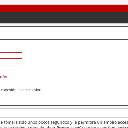
ación
 conexión en esta sesión
se tomará solo unos pocos segundos y le permitirá un amplio acces
 registrados. Antes de identificarse asegúrese de estar familiariz