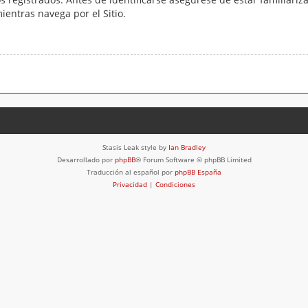
mientras navega por el Sitio.
Stasis Leak style by
Ian Bradley
Desarrollado por
phpBB
® Forum Software © phpBB Limited
Traducción al español por
phpBB España
Privacidad
|
Condiciones