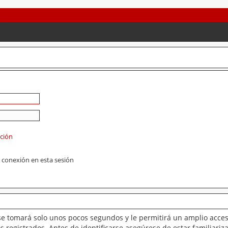
ación
 conexión en esta sesión
se tomará solo unos pocos segundos y le permitirá un amplio acces
 registrados. Antes de identificarse asegúrese de estar familiariz