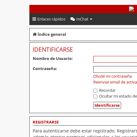
PeruVoley.com
Enlaces rápidos
mChat
Índice general
IDENTIFICARSE
Nombre de Usuario:
Contraseña:
Olvidé mi contraseña
Reenviar email de activ
Recordar
Ocultar mi estado de
REGISTRARSE
Para autenticarse debe estar registrado. Registrar
además otorgar permisos adicionales a los usuarios