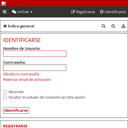
PeruVoley.com
mChat
Registrarse
Identificarse
B
B
Índice general
u
u
IDENTIFICARSE
s
s
Nombre de Usuario:
c
c
a
a
Contraseña:
r
r
Olvidé mi contraseña
Reenviar email de activación
Recordar
Ocultar mi estado de conexión en esta sesión
REGISTRARSE