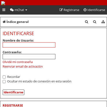
PeruVoley.com
mChat
Registrarse
Identificarse
B
B
Índice general
u
u
IDENTIFICARSE
s
s
Nombre de Usuario:
c
c
a
a
Contraseña:
r
r
Olvidé mi contraseña
Reenviar email de activación
Recordar
Ocultar mi estado de conexión en esta sesión
REGISTRARSE