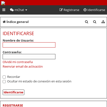
PeruVoley.com
mChat
Registrarse
Identificarse
B
B
Índice general
u
u
IDENTIFICARSE
s
s
Nombre de Usuario:
c
c
a
a
Contraseña:
r
r
Olvidé mi contraseña
Reenviar email de activación
Recordar
Ocultar mi estado de conexión en esta sesión
REGISTRARSE