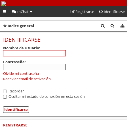
PeruVoley.com
mChat
Registrarse
Identificarse
B
B
Índice general
u
u
IDENTIFICARSE
s
s
Nombre de Usuario:
c
c
a
a
Contraseña:
r
r
Olvidé mi contraseña
Reenviar email de activación
Recordar
Ocultar mi estado de conexión en esta sesión
REGISTRARSE