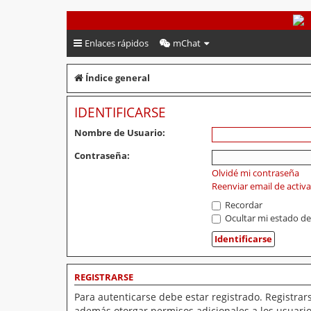
PeruVoley.com
Enlaces rápidos
mChat
Índice general
IDENTIFICARSE
Nombre de Usuario:
Contraseña:
Olvidé mi contraseña
Reenviar email de activ
Recordar
Ocultar mi estado de
REGISTRARSE
Para autenticarse debe estar registrado. Registrar
además otorgar permisos adicionales a los usuarios