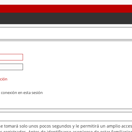
ación
 conexión en esta sesión
se tomará solo unos pocos segundos y le permitirá un amplio acces
 registrados. Antes de identificarse asegúrese de estar familiariz