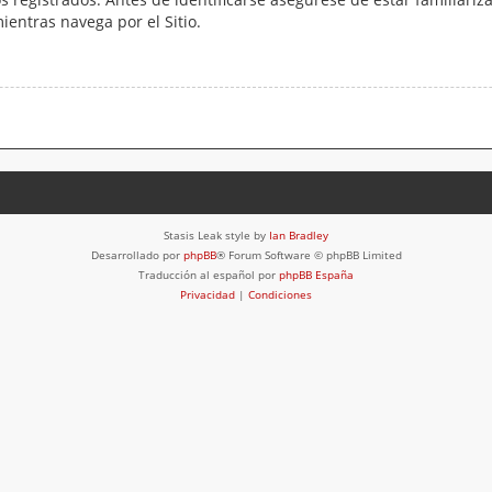
mientras navega por el Sitio.
Stasis Leak style by
Ian Bradley
Desarrollado por
phpBB
® Forum Software © phpBB Limited
Traducción al español por
phpBB España
Privacidad
|
Condiciones