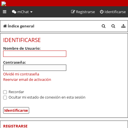
PeruVoley.com
mChat
Registrarse
Identificarse
B
B
Índice general
u
u
IDENTIFICARSE
s
s
Nombre de Usuario:
c
c
a
a
Contraseña:
r
r
Olvidé mi contraseña
Reenviar email de activación
Recordar
Ocultar mi estado de conexión en esta sesión
REGISTRARSE