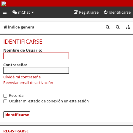
PeruVoley.com
mChat
Registrarse
Identificarse
B
B
Índice general
u
u
IDENTIFICARSE
s
s
Nombre de Usuario:
c
c
a
a
Contraseña:
r
r
Olvidé mi contraseña
Reenviar email de activación
Recordar
Ocultar mi estado de conexión en esta sesión
REGISTRARSE