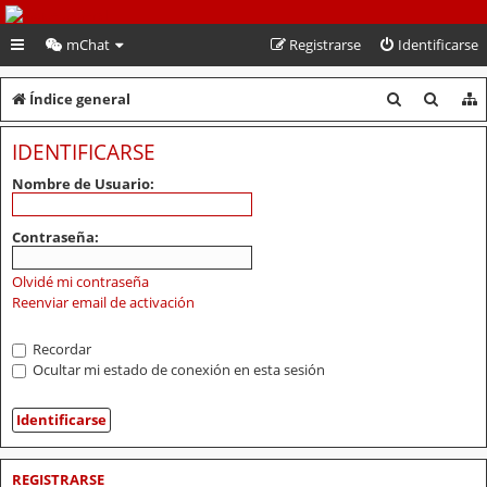
PeruVoley.com
mChat
Registrarse
Identificarse
B
B
Índice general
u
u
IDENTIFICARSE
s
s
Nombre de Usuario:
c
c
a
a
Contraseña:
r
r
Olvidé mi contraseña
Reenviar email de activación
Recordar
Ocultar mi estado de conexión en esta sesión
REGISTRARSE