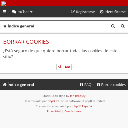
PeruVoley.com
mChat
Registrarse
Identificarse
B
B
Índice general
u
u
BORRAR COOKIES
s
s
c
c
¿Está seguro de que quiere borrar todas las cookies de este
sitio?
a
a
r
r
Índice general
FAQ
Borrar cookies
Stasis Leak style by
Ian Bradley
Desarrollado por
phpBB
® Forum Software © phpBB Limited
Traducción al español por
phpBB España
Privacidad
|
Condiciones