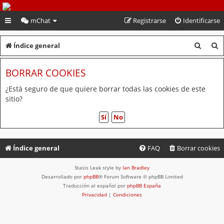
PeruVoley.com
mChat
Registrarse
Identificarse
B
B
Índice general
u
u
BORRAR COOKIES
s
s
c
c
¿Está seguro de que quiere borrar todas las cookies de este
sitio?
a
a
r
r
Índice general
FAQ
Borrar cookies
Stasis Leak style by
Ian Bradley
Desarrollado por
phpBB
® Forum Software © phpBB Limited
Traducción al español por
phpBB España
Privacidad
|
Condiciones