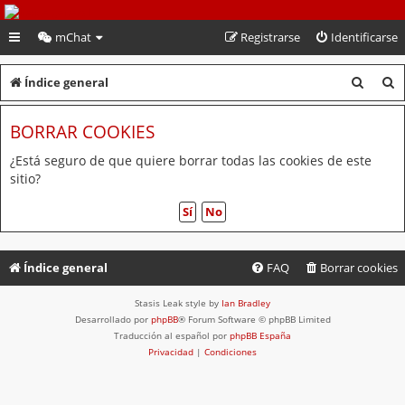
PeruVoley.com
mChat
Registrarse
Identificarse
B
B
Índice general
u
u
BORRAR COOKIES
s
s
c
c
¿Está seguro de que quiere borrar todas las cookies de este
sitio?
a
a
r
r
Índice general
FAQ
Borrar cookies
Stasis Leak style by
Ian Bradley
Desarrollado por
phpBB
® Forum Software © phpBB Limited
Traducción al español por
phpBB España
Privacidad
|
Condiciones