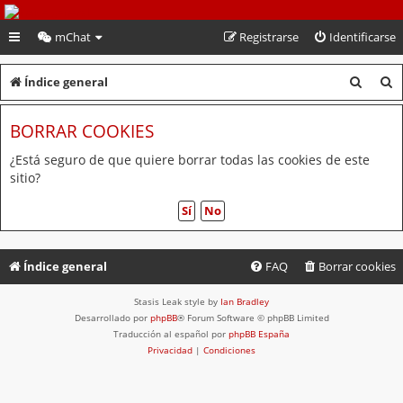
PeruVoley.com
mChat
Registrarse
Identificarse
B
B
Índice general
u
u
BORRAR COOKIES
s
s
c
c
¿Está seguro de que quiere borrar todas las cookies de este
sitio?
a
a
r
r
Índice general
FAQ
Borrar cookies
Stasis Leak style by
Ian Bradley
Desarrollado por
phpBB
® Forum Software © phpBB Limited
Traducción al español por
phpBB España
Privacidad
|
Condiciones