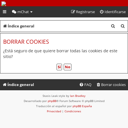
PeruVoley.com
mChat
Registrarse
Identificarse
B
B
Índice general
u
u
BORRAR COOKIES
s
s
c
c
¿Está seguro de que quiere borrar todas las cookies de este
sitio?
a
a
r
r
Índice general
FAQ
Borrar cookies
Stasis Leak style by
Ian Bradley
Desarrollado por
phpBB
® Forum Software © phpBB Limited
Traducción al español por
phpBB España
Privacidad
|
Condiciones