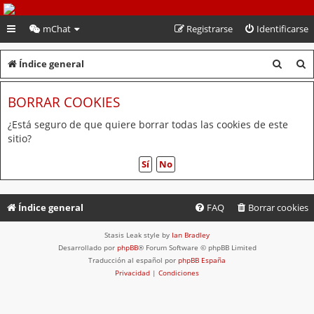
PeruVoley.com
mChat
Registrarse
Identificarse
B
B
Índice general
u
u
BORRAR COOKIES
s
s
c
c
¿Está seguro de que quiere borrar todas las cookies de este
sitio?
a
a
r
r
Índice general
FAQ
Borrar cookies
Stasis Leak style by
Ian Bradley
Desarrollado por
phpBB
® Forum Software © phpBB Limited
Traducción al español por
phpBB España
Privacidad
|
Condiciones