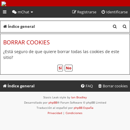
PeruVoley.com
mChat
Registrarse
Identificarse
B
B
Índice general
u
u
BORRAR COOKIES
s
s
c
c
¿Está seguro de que quiere borrar todas las cookies de este
sitio?
a
a
r
r
Índice general
FAQ
Borrar cookies
Stasis Leak style by
Ian Bradley
Desarrollado por
phpBB
® Forum Software © phpBB Limited
Traducción al español por
phpBB España
Privacidad
|
Condiciones