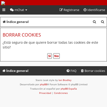
PeruVoley.com
mChat
Registrarse
Identificarse
B
B
Índice general
u
u
BORRAR COOKIES
s
s
c
c
¿Está seguro de que quiere borrar todas las cookies de este
sitio?
a
a
r
r
Índice general
FAQ
Borrar cookies
Stasis Leak style by
Ian Bradley
Desarrollado por
phpBB
® Forum Software © phpBB Limited
Traducción al español por
phpBB España
Privacidad
|
Condiciones