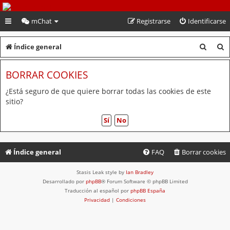
PeruVoley.com
mChat
Registrarse
Identificarse
B
B
Índice general
u
u
BORRAR COOKIES
s
s
c
c
¿Está seguro de que quiere borrar todas las cookies de este
sitio?
a
a
r
r
Índice general
FAQ
Borrar cookies
Stasis Leak style by
Ian Bradley
Desarrollado por
phpBB
® Forum Software © phpBB Limited
Traducción al español por
phpBB España
Privacidad
|
Condiciones