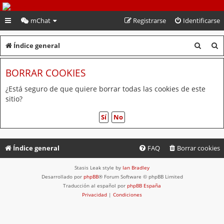
PeruVoley.com
mChat
Registrarse
Identificarse
B
B
Índice general
u
u
BORRAR COOKIES
s
s
c
c
¿Está seguro de que quiere borrar todas las cookies de este
sitio?
a
a
r
r
Índice general
FAQ
Borrar cookies
Stasis Leak style by
Ian Bradley
Desarrollado por
phpBB
® Forum Software © phpBB Limited
Traducción al español por
phpBB España
Privacidad
|
Condiciones