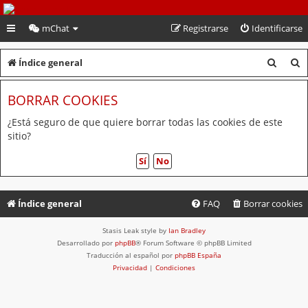
PeruVoley.com
mChat
Registrarse
Identificarse
B
B
Índice general
u
u
BORRAR COOKIES
s
s
c
c
¿Está seguro de que quiere borrar todas las cookies de este
sitio?
a
a
r
r
Índice general
FAQ
Borrar cookies
Stasis Leak style by
Ian Bradley
Desarrollado por
phpBB
® Forum Software © phpBB Limited
Traducción al español por
phpBB España
Privacidad
|
Condiciones