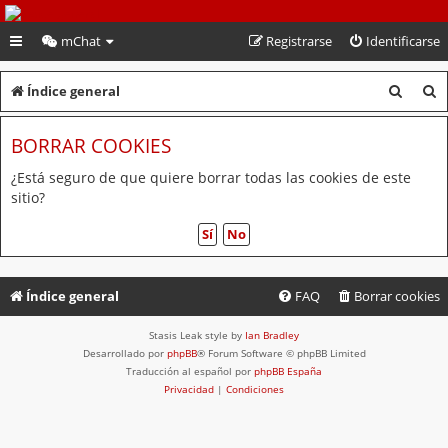
PeruVoley.com
mChat
Registrarse
Identificarse
B
B
Índice general
u
u
BORRAR COOKIES
s
s
c
c
¿Está seguro de que quiere borrar todas las cookies de este
sitio?
a
a
r
r
Índice general
FAQ
Borrar cookies
Stasis Leak style by
Ian Bradley
Desarrollado por
phpBB
® Forum Software © phpBB Limited
Traducción al español por
phpBB España
Privacidad
|
Condiciones