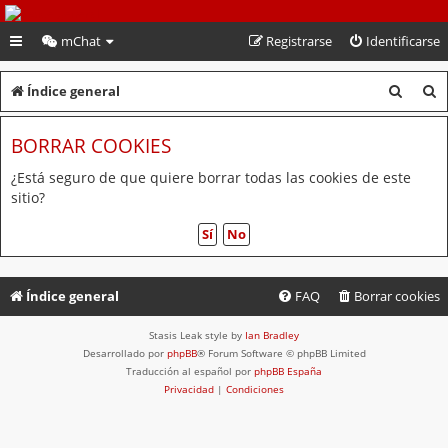
PeruVoley.com
mChat
Registrarse
Identificarse
B
B
Índice general
u
u
BORRAR COOKIES
s
s
c
c
¿Está seguro de que quiere borrar todas las cookies de este
sitio?
a
a
r
r
Índice general
FAQ
Borrar cookies
Stasis Leak style by
Ian Bradley
Desarrollado por
phpBB
® Forum Software © phpBB Limited
Traducción al español por
phpBB España
Privacidad
|
Condiciones