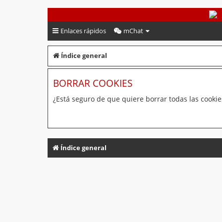
PeruVoley.com
Enlaces rápidos
mChat
Índice general
BORRAR COOKIES
¿Está seguro de que quiere borrar todas las cookies
Índice general