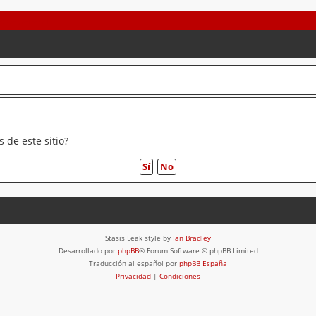
 de este sitio?
Stasis Leak style by
Ian Bradley
Desarrollado por
phpBB
® Forum Software © phpBB Limited
Traducción al español por
phpBB España
Privacidad
|
Condiciones