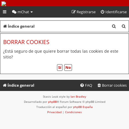
PeruVoley.com
mChat
Registrarse
Identificarse
B
B
Índice general
u
u
BORRAR COOKIES
s
s
c
c
¿Está seguro de que quiere borrar todas las cookies de este
sitio?
a
a
r
r
Índice general
FAQ
Borrar cookies
Stasis Leak style by
Ian Bradley
Desarrollado por
phpBB
® Forum Software © phpBB Limited
Traducción al español por
phpBB España
Privacidad
|
Condiciones