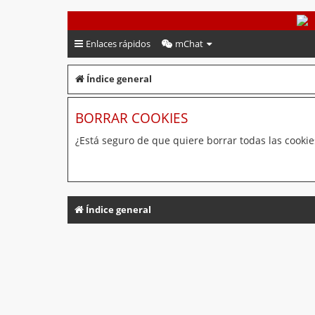
PeruVoley.com
Enlaces rápidos
mChat
Índice general
BORRAR COOKIES
¿Está seguro de que quiere borrar todas las cookies
Índice general