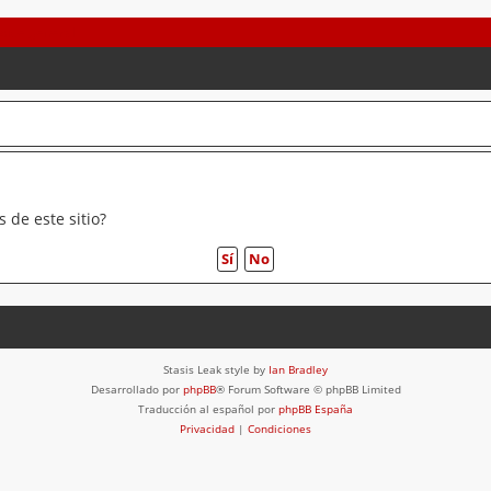
 de este sitio?
Stasis Leak style by
Ian Bradley
Desarrollado por
phpBB
® Forum Software © phpBB Limited
Traducción al español por
phpBB España
Privacidad
|
Condiciones