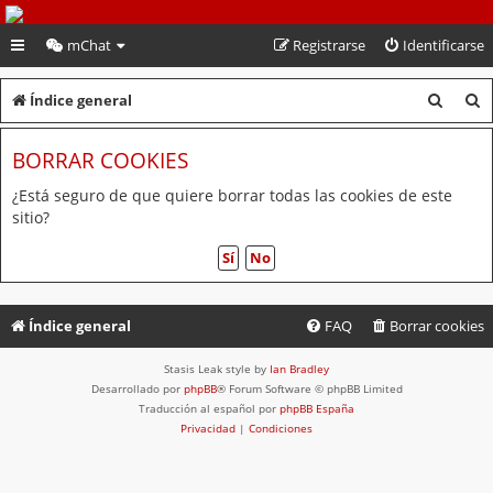
PeruVoley.com
mChat
Registrarse
Identificarse
B
B
Índice general
u
u
BORRAR COOKIES
s
s
c
c
¿Está seguro de que quiere borrar todas las cookies de este
sitio?
a
a
r
r
Índice general
FAQ
Borrar cookies
Stasis Leak style by
Ian Bradley
Desarrollado por
phpBB
® Forum Software © phpBB Limited
Traducción al español por
phpBB España
Privacidad
|
Condiciones