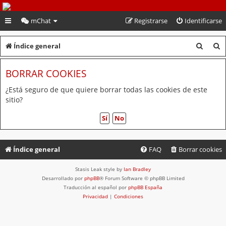
PeruVoley.com
mChat
Registrarse
Identificarse
B
B
Índice general
u
u
BORRAR COOKIES
s
s
c
c
¿Está seguro de que quiere borrar todas las cookies de este
sitio?
a
a
r
r
Índice general
FAQ
Borrar cookies
Stasis Leak style by
Ian Bradley
Desarrollado por
phpBB
® Forum Software © phpBB Limited
Traducción al español por
phpBB España
Privacidad
|
Condiciones