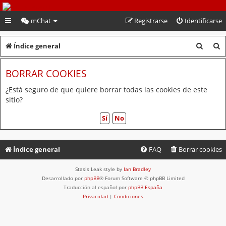
PeruVoley.com
mChat
Registrarse
Identificarse
B
B
Índice general
u
u
BORRAR COOKIES
s
s
c
c
¿Está seguro de que quiere borrar todas las cookies de este
sitio?
a
a
r
r
Índice general
FAQ
Borrar cookies
Stasis Leak style by
Ian Bradley
Desarrollado por
phpBB
® Forum Software © phpBB Limited
Traducción al español por
phpBB España
Privacidad
|
Condiciones