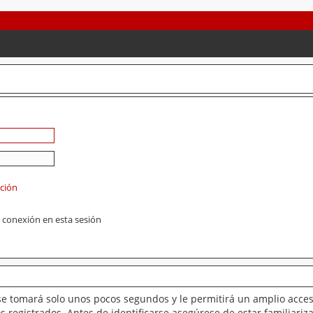
ación
 conexión en esta sesión
se tomará solo unos pocos segundos y le permitirá un amplio acces
 registrados. Antes de identificarse asegúrese de estar familiariz