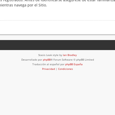
mientras navega por el Sitio.
Stasis Leak style by
Ian Bradley
Desarrollado por
phpBB
® Forum Software © phpBB Limited
Traducción al español por
phpBB España
Privacidad
|
Condiciones