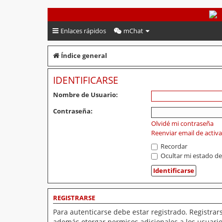
PeruVoley.com
Enlaces rápidos
mChat
Índice general
IDENTIFICARSE
Nombre de Usuario:
Contraseña:
Olvidé mi contraseña
Reenviar email de activ
Recordar
Ocultar mi estado de
REGISTRARSE
Para autenticarse debe estar registrado. Registrar
además otorgar permisos adicionales a los usuarios