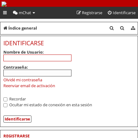
PeruVoley.com
mChat
Registrarse
Identificarse
B
B
Índice general
u
u
IDENTIFICARSE
s
s
Nombre de Usuario:
c
c
a
a
Contraseña:
r
r
Olvidé mi contraseña
Reenviar email de activación
Recordar
Ocultar mi estado de conexión en esta sesión
REGISTRARSE