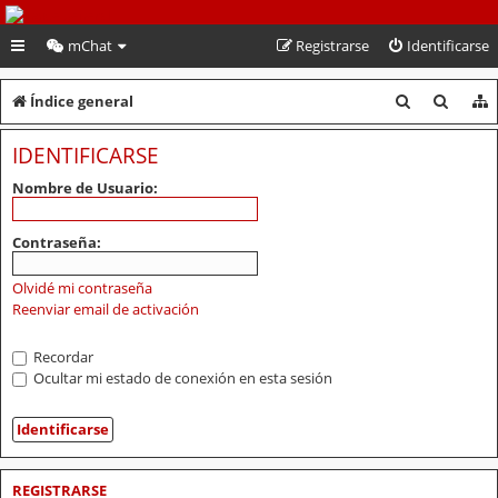
PeruVoley.com
mChat
Registrarse
Identificarse
B
B
Índice general
u
u
IDENTIFICARSE
s
s
Nombre de Usuario:
c
c
a
a
Contraseña:
r
r
Olvidé mi contraseña
Reenviar email de activación
Recordar
Ocultar mi estado de conexión en esta sesión
REGISTRARSE