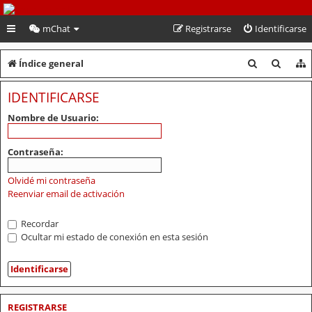
PeruVoley.com
mChat
Registrarse
Identificarse
B
B
Índice general
u
u
IDENTIFICARSE
s
s
Nombre de Usuario:
c
c
a
a
Contraseña:
r
r
Olvidé mi contraseña
Reenviar email de activación
Recordar
Ocultar mi estado de conexión en esta sesión
REGISTRARSE