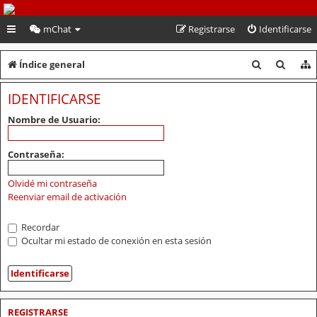
PeruVoley.com
mChat
Registrarse
Identificarse
B
B
Índice general
u
u
IDENTIFICARSE
s
s
Nombre de Usuario:
c
c
a
a
Contraseña:
r
r
Olvidé mi contraseña
Reenviar email de activación
Recordar
Ocultar mi estado de conexión en esta sesión
REGISTRARSE