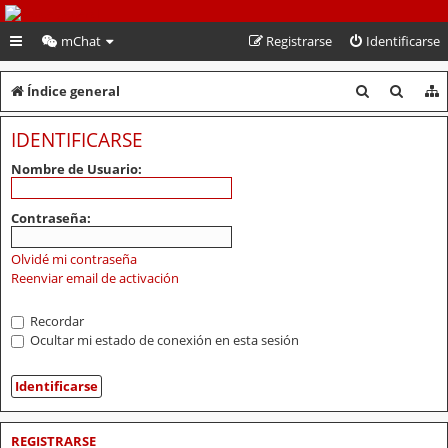
PeruVoley.com
mChat
Registrarse
Identificarse
B
B
Índice general
u
u
IDENTIFICARSE
s
s
Nombre de Usuario:
c
c
a
a
Contraseña:
r
r
Olvidé mi contraseña
Reenviar email de activación
Recordar
Ocultar mi estado de conexión en esta sesión
REGISTRARSE