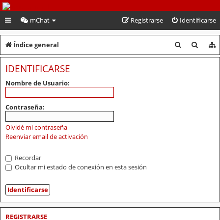
PeruVoley.com
mChat
Registrarse
Identificarse
B
B
Índice general
u
u
IDENTIFICARSE
s
s
Nombre de Usuario:
c
c
a
a
Contraseña:
r
r
Olvidé mi contraseña
Reenviar email de activación
Recordar
Ocultar mi estado de conexión en esta sesión
REGISTRARSE