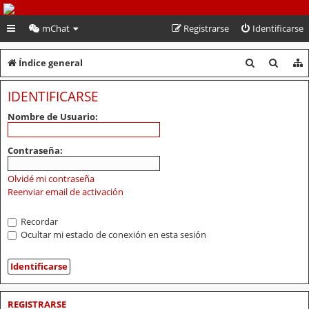
PeruVoley.com
mChat
Registrarse
Identificarse
B
B
Índice general
u
u
IDENTIFICARSE
s
s
Nombre de Usuario:
c
c
a
a
Contraseña:
r
r
Olvidé mi contraseña
Reenviar email de activación
Recordar
Ocultar mi estado de conexión en esta sesión
REGISTRARSE