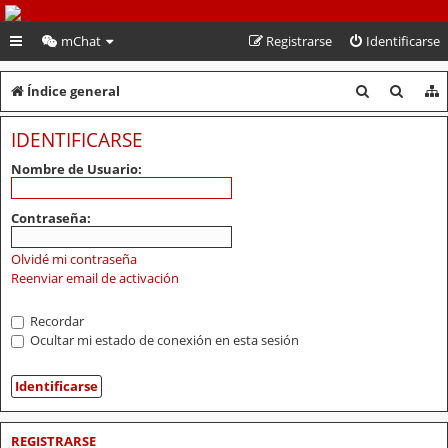
PeruVoley.com
mChat
Registrarse
Identificarse
B
B
Índice general
u
u
IDENTIFICARSE
s
s
Nombre de Usuario:
c
c
a
a
Contraseña:
r
r
Olvidé mi contraseña
Reenviar email de activación
Recordar
Ocultar mi estado de conexión en esta sesión
REGISTRARSE