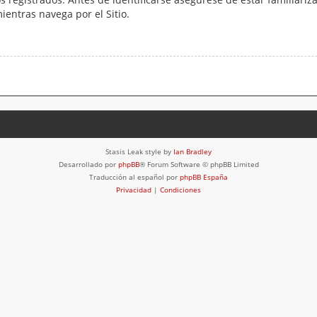
mientras navega por el Sitio.
Stasis Leak style by
Ian Bradley
Desarrollado por
phpBB
® Forum Software © phpBB Limited
Traducción al español por
phpBB España
Privacidad
|
Condiciones