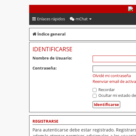
PeruVoley.com
Enlaces rápidos
mChat
Índice general
IDENTIFICARSE
Nombre de Usuario:
Contraseña:
Olvidé mi contraseña
Reenviar email de activ
Recordar
Ocultar mi estado de
REGISTRARSE
Para autenticarse debe estar registrado. Registrar
además otorgar permisos adicionales a los usuarios