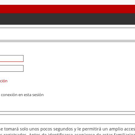
ación
 conexión en esta sesión
se tomará solo unos pocos segundos y le permitirá un amplio acces
 registrados. Antes de identificarse asegúrese de estar familiariz