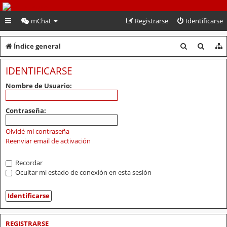
PeruVoley.com
mChat
Registrarse
Identificarse
B
B
Índice general
u
u
IDENTIFICARSE
s
s
Nombre de Usuario:
c
c
a
a
Contraseña:
r
r
Olvidé mi contraseña
Reenviar email de activación
Recordar
Ocultar mi estado de conexión en esta sesión
REGISTRARSE