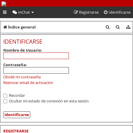
PeruVoley.com
mChat
Registrarse
Identificarse
B
B
Índice general
u
u
IDENTIFICARSE
s
s
Nombre de Usuario:
c
c
a
a
Contraseña:
r
r
Olvidé mi contraseña
Reenviar email de activación
Recordar
Ocultar mi estado de conexión en esta sesión
REGISTRARSE