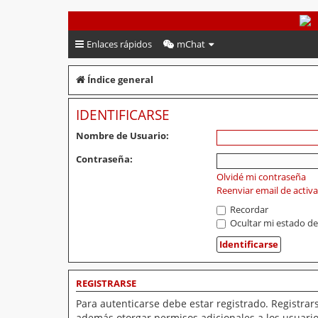
PeruVoley.com
Enlaces rápidos
mChat
Índice general
IDENTIFICARSE
Nombre de Usuario:
Contraseña:
Olvidé mi contraseña
Reenviar email de activ
Recordar
Ocultar mi estado de
REGISTRARSE
Para autenticarse debe estar registrado. Registrar
además otorgar permisos adicionales a los usuarios