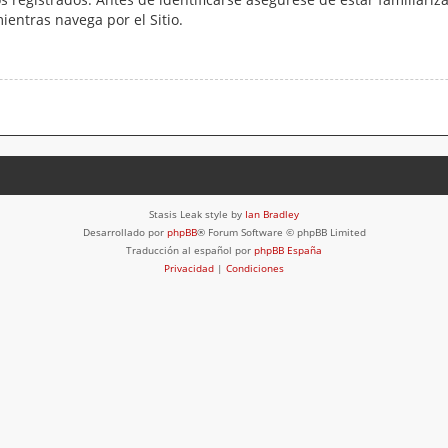
mientras navega por el Sitio.
Stasis Leak style by
Ian Bradley
Desarrollado por
phpBB
® Forum Software © phpBB Limited
Traducción al español por
phpBB España
Privacidad
|
Condiciones