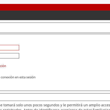
ación
 conexión en esta sesión
se tomará solo unos pocos segundos y le permitirá un amplio acces
 registrados. Antes de identificarse asegúrese de estar familiariz